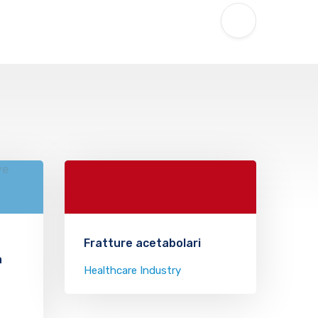
NEXT POST
Lesioni cuffia rotatori
Fratture acetabolari
a
Healthcare Industry